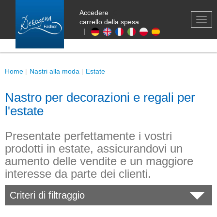
Accedere
0
TOG
carrello della spesa
NAV
|
Home
Nastri alla moda
Estate
Nastro per decorazioni e regali per
l'estate
Presentate perfettamente i vostri
prodotti in estate, assicurandovi un
aumento delle vendite e un maggiore
interesse da parte dei clienti.
Criteri di filtraggio