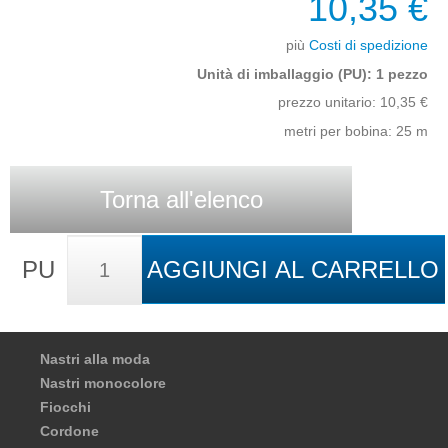
10,35 €
più
Costi di spedizione
Unità di imballaggio (PU): 1 pezzo
prezzo unitario:
10,35
€
metri per bobina: 25 m
Torna all'elenco
PU
AGGIUNGI AL CARRELLO
Nastri alla moda
Nastri monocolore
Fiocchi
Cordone