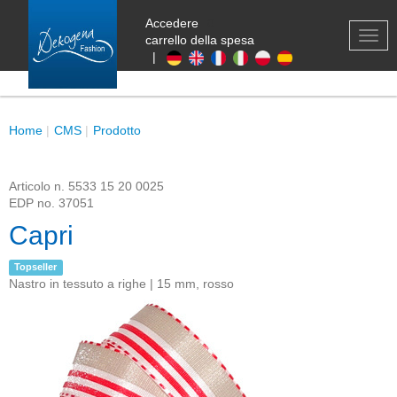
Accedere
0
TOG
carrello della spesa
NAV
|
Home
CMS
Prodotto
Articolo n.
5533 15 20 0025
EDP no.
37051
Capri
Topseller
Nastro in tessuto a righe | 15 mm, rosso