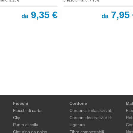
tario: 9,35 €
prezzo unitario: 7,95 €
9,35 €
7,95 
da
da
Fiocchi
Cordone
Mat
Fiocchi di carta
Cordoncini elasticizzati
Fioc
Clip
Cordoni decorativi e di
Reb
Punto di colla
legatura
Cor
Cinturino da polso
Fibre compostabili
Nast