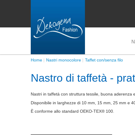
N
Home
Nastri monocolore
Taffet con/senza filo
Nastro di taffetà - pr
Nastri in taffetà con struttura tessile, buona aderenza 
Disponibile in larghezze di 10 mm, 15 mm, 25 mm e 40 
È conforme allo standard OEKO-TEX® 100.