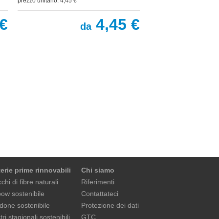
prezzo unitario: 4,45 €
€
4,45 €
da
erie prime rinnovabili
Chi siamo
chi di fibre naturali
Riferimenti
ow sostenibile
Contattateci
done sostenibile
Protezione dei dati
ri stagionali sostenibili
GTC