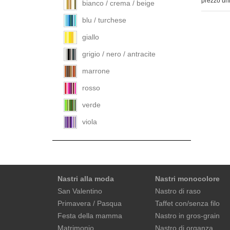
prezzo uni
bianco / crema / beige
blu / turchese
giallo
grigio / nero / antracite
marrone
rosso
verde
viola
Nastri alla moda
Nastri monocolore
San Valentino
Nastro di raso
Primavera / Pasqua
Taffet con/senza filo
Festa della mamma
Nastro in gros-grain
Matrimonio
Nastro di organza