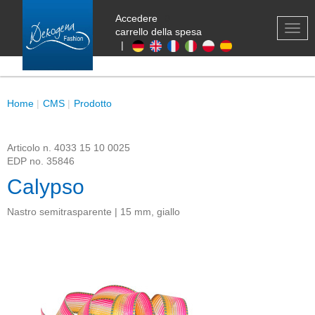
Accedere
0
TOG
carrello della spesa
NAV
|
Home
CMS
Prodotto
Articolo n.
4033 15 10 0025
EDP no.
35846
Calypso
Nastro semitrasparente | 15 mm, giallo