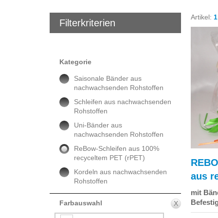
Artikel:
1
Filterkriterien
Kategorie
Saisonale Bänder aus
nachwachsenden Rohstoffen
Schleifen aus nachwachsenden
Rohstoffen
Uni-Bänder aus
nachwachsenden Rohstoffen
ReBow-Schleifen aus 100%
recyceltem PET (rPET)
REBOW
Kordeln aus nachwachsenden
aus r
Rohstoffen
mit Bän
Befesti
Farbauswahl
X