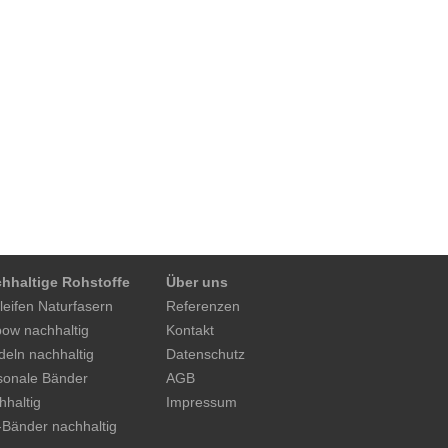
hhaltige Rohstoffe
Über uns
leifen Naturfasern
Referenzen
ow nachhaltig
Kontakt
deln nachhaltig
Datenschutz
sonale Bänder
AGB
hhaltig
Impressum
-Bänder nachhaltig