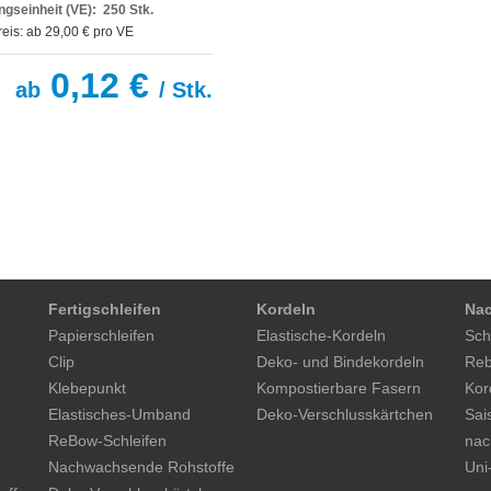
gseinheit (VE): 250 Stk.
eis: ab 29,00 € pro VE
0,12 €
ab
/ Stk.
Fertigschleifen
Kordeln
Nac
Papierschleifen
Elastische-Kordeln
Sch
Clip
Deko- und Bindekordeln
Reb
Klebepunkt
Kompostierbare Fasern
Kor
Elastisches-Umband
Deko-Verschlusskärtchen
Sai
ReBow-Schleifen
nac
Nachwachsende Rohstoffe
Uni