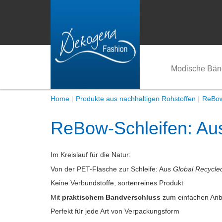
Modische Bän
Home
Produkte aus nachhaltigen Rohstoffen
ReBow
ReBow-Schleifen: Au
Im Kreislauf für die Natur:
Von der PET-Flasche zur Schleife: Aus
Global Recycle
Keine Verbundstoffe, sortenreines Produkt
Mit
praktischem Bandverschluss
zum einfachen Anb
Perfekt für jede Art von Verpackungsform