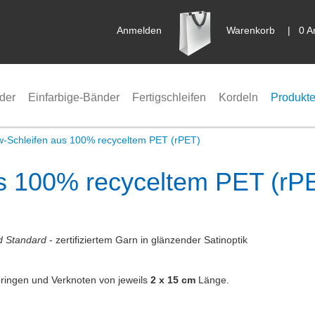
Anmelden
Warenkorb
|
0 A
der
Einfarbige-Bänder
Fertigschleifen
Kordeln
Produkte
-Schleifen aus 100% recyceltem PET (rPET)
s 100% recyceltem PET (rP
d Standard
- zertifiziertem Garn in glänzender Satinoptik
ringen und Verknoten von jeweils
2 x 15 cm
Länge.