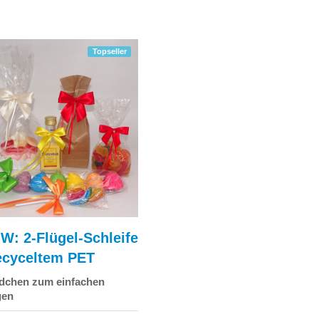
Topseller
: 2-Flügel-Schleife
ecyceltem PET
dchen zum einfachen
gen