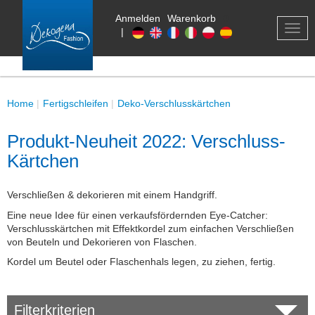
Anmelden
Warenkorb
0
TOG
|
NAV
Home
Fertigschleifen
Deko-Verschlusskärtchen
Produkt-Neuheit 2022: Verschluss-
Kärtchen
Verschließen & dekorieren mit einem Handgriff.
Eine neue Idee für einen verkaufsfördernden Eye-Catcher:
Verschlusskärtchen mit Effektkordel zum einfachen Verschließen
von Beuteln und Dekorieren von Flaschen.
Kordel um Beutel oder Flaschenhals legen, zu ziehen, fertig.
Filterkriterien