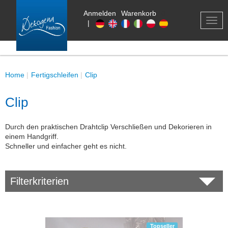
Anmelden
Warenkorb
0
TOG
|
NAV
Home
Fertigschleifen
Clip
Clip
Durch den praktischen Drahtclip Verschließen und Dekorieren in
einem Handgriff.
Schneller und einfacher geht es nicht.
Filterkriterien
Topseller