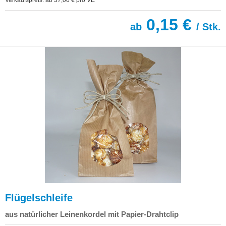
Verkaufspreis: ab 37,00 € pro VE
0,15 €
ab
/ Stk.
Flügelschleife
aus natürlicher Leinenkordel mit Papier-Drahtclip