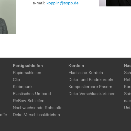
e-mail:
kopplin@sopp.de
Fertigschleifen
Kordeln
Nac
Papierschleifen
Elastische-Kordeln
Sch
Clip
Deko- und Bindekordeln
Reb
Klebepunkt
Kompostierbare Fasern
Kor
Elastisches-Umband
Deko-Verschlusskärtchen
Sai
ReBow-Schleifen
nac
Nachwachsende Rohstoffe
Uni
offe
Deko-Verschlusskärtchen