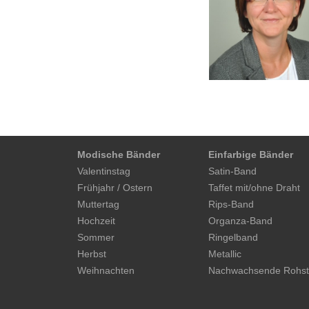
Modische Bänder
Einfarbige Bänder
Valentinstag
Satin-Band
Frühjahr / Ostern
Taffet mit/ohne Draht
Muttertag
Rips-Band
Hochzeit
Organza-Band
Sommer
Ringelband
Herbst
Metallic
Weihnachten
Nachwachsende Rohst