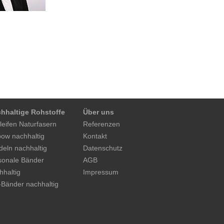
hhaltige Rohstoffe
Über uns
leifen Naturfasern
Referenzen
ow nachhaltig
Kontakt
deln nachhaltig
Datenschutz
sonale Bänder
AGB
hhaltig
Impressum
-Bänder nachhaltig